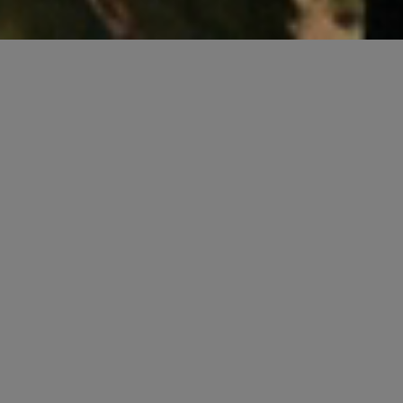
Située en Vallée du Rhône
au coeur de la Drôme Provençale
Vins d'exception
La Vinsobraise, fondée en 1947, est une cave
coopérative créée pour préserver un patrimoine
agricole menacé et assurer la pérennité de
l'activité viticole.
Elle regroupe aujourd'hui plus de 170
coopérateurs et exploite 1850 hectares de vignes